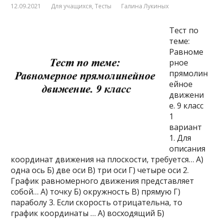
12.09.2021
Для учащихся
,
Тесты
Галина Лукиных
Тест по
теме:
Равноме
рное
прямолин
ейное
движени
е. 9 класс
1
вариант
1. Для
описания
координат движения на плоскости, требуется… А)
одна ось Б) две оси В) три оси Г) четыре оси 2.
График равномерного движения представляет
собой… А) точку Б) окружность В) прямую Г)
параболу 3. Если скорость отрицательна, то
график координаты … А) восходящий Б)