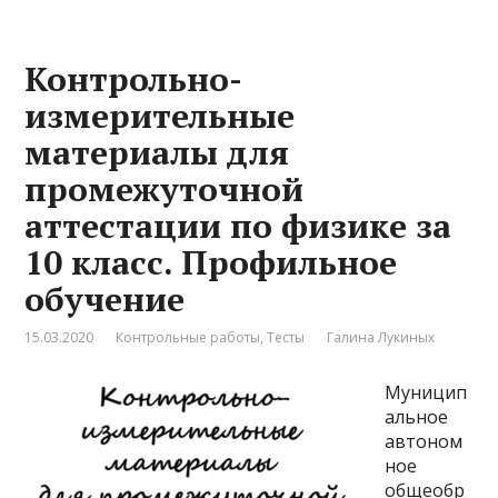
Контрольно-
измерительные
материалы для
промежуточной
аттестации по физике за
10 класс. Профильное
обучение
15.03.2020
Контрольные работы
,
Тесты
Галина Лукиных
Муницип
альное
автоном
ное
общеобр