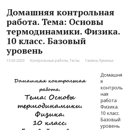
Домашняя контрольная
работа. Тема: Основы
термодинамики. Физика.
10 класс. Базовый
уровень
13.03.2020
Контрольные работы
,
Тесты
Галина Лукиных
Домашня
я
контроль
ная
работа
Физика.
10 класс.
Базовый
уровень