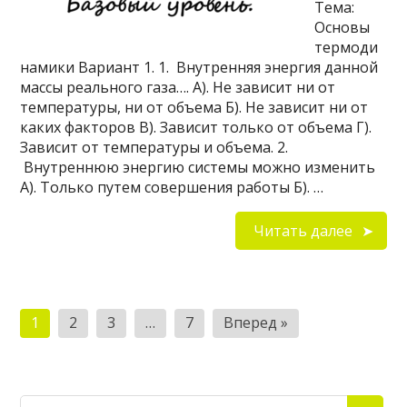
Тема:
Основы
термоди
намики Вариант 1. 1. Внутренняя энергия данной
массы реального газа…. А). Не зависит ни от
температуры, ни от объема Б). Не зависит ни от
каких факторов В). Зависит только от объема Г).
Зависит от температуры и объема. 2.
Внутреннюю энергию системы можно изменить
А). Только путем совершения работы Б). …
Читать далее
Пагинация
1
2
3
…
7
Вперед »
записей