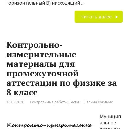
горизонтальный В) нисходящий …
Читать далее
Контрольно-
измерительные
материалы для
промежуточной
аттестации по физике за
8 класс
18.03.2020
Контрольные работы
,
Тесты
Галина Лукиных
Муницип
альное