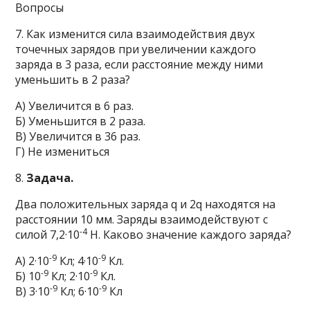
Вопросы
7. Как изменится сила взаимодействия двух
точечных зарядов при увеличении каждого
заряда в 3 раза, если расстояние между ними
уменьшить в 2 раза?
А) Увеличится в 6 раз.
Б) Уменьшится в 2 раза.
В) Увеличится в 36 раз.
Г) Не измениться
8.
Задача.
Два положительных заряда q и 2q находятся на
расстоянии 10 мм. Заряды взаимодействуют с
-4
силой 7,2·10
Н. Каково значение каждого заряда?
-9
-9
А) 2·10
Кл; 4·10
Кл.
-9
-9
Б) 10
Кл; 2·10
Кл.
-9
-9
В) 3·10
Кл; 6·10
Кл