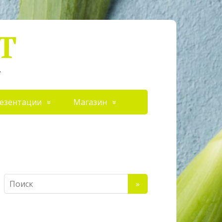
Т
.
езентации
Магазин