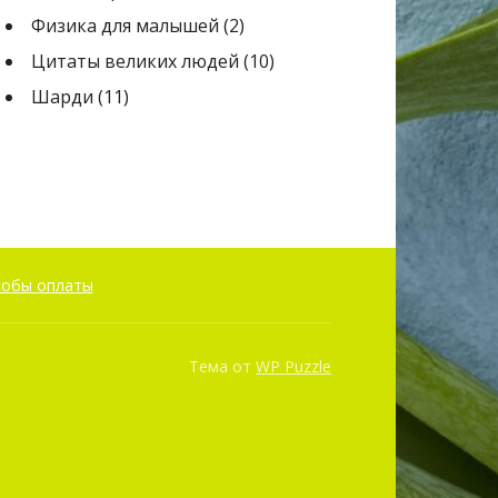
Физика для малышей
(2)
Цитаты великих людей
(10)
Шарди
(11)
собы оплаты
Тема от
WP Puzzle