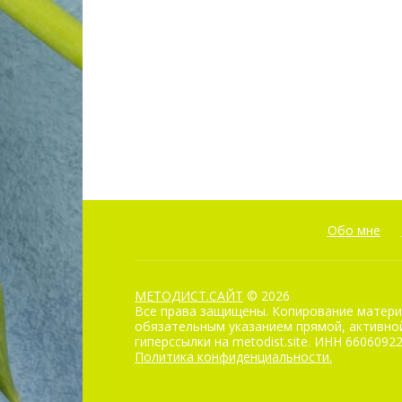
Обо мне
МЕТОДИСТ.САЙТ
© 2026
Все права защищены. Копирование матери
обязательным указанием прямой, активной
гиперссылки на metodist.site. ИНН 6606092
Политика конфиденциальности.