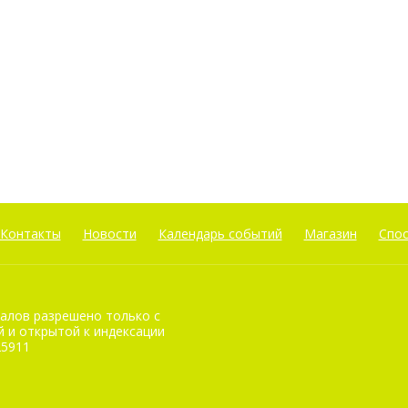
Контакты
Новости
Календарь событий
Магазин
Спо
алов разрешено только с
 и открытой к индексации
25911