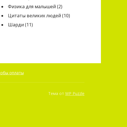
Физика для малышей
(2)
Цитаты великих людей
(10)
Шарди
(11)
собы оплаты
Тема от
WP Puzzle