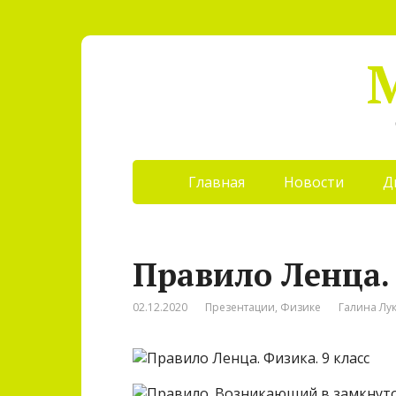
Главная
Новости
Д
Правило Ленца. 
02.12.2020
Презентации
,
Физике
Галина Лу