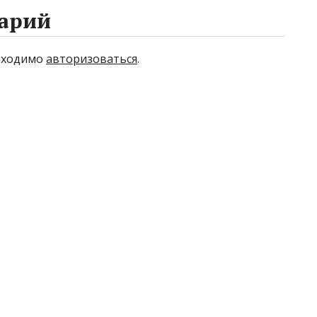
арий
бходимо
авторизоваться
.