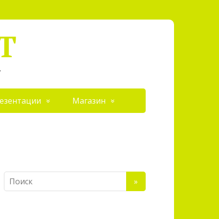
Т
.
езентации
Магазин