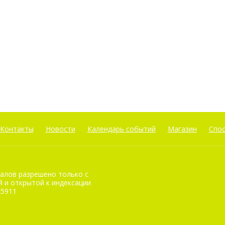
Контакты
Новости
Календарь событий
Магазин
Спо
алов разрешено только с
 и открытой к индексации
25911