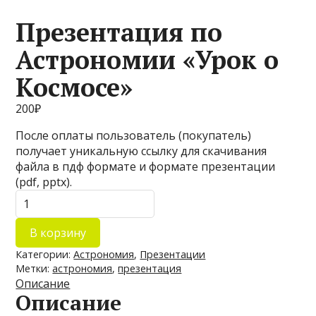
Презентация по
Астрономии «Урок о
Космосе»
200
₽
После оплаты пользователь (покупатель)
получает уникальную ссылку для скачивания
файла в пдф формате и формате презентации
(pdf, pptx).
Количество
товара
Презентация
В корзину
по
Категории:
Астрономия
,
Презентации
Астрономии
Метки:
астрономия
,
презентация
"Урок
Описание
о
Описание
Космосе"