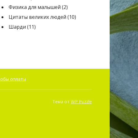
Физика для малышей
(2)
Цитаты великих людей
(10)
Шарди
(11)
собы оплаты
Тема от
WP Puzzle