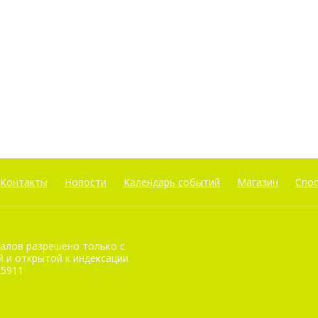
Контакты
Новости
Календарь событий
Магазин
Спо
алов разрешено только с
 и открытой к индексации
25911