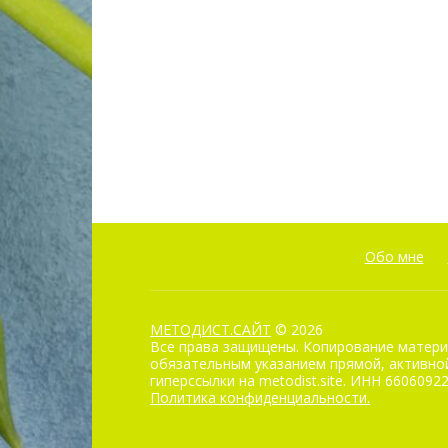
Обо мне
МЕТОДИСТ.САЙТ
© 2026
Все права защищены. Копирование матери
обязательным указанием прямой, активной
гиперссылки на metodist.site. ИНН 6606092
Политика конфиденциальности.