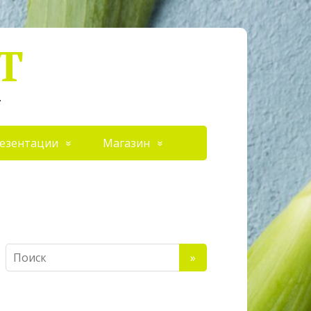
Т
.
езентации
Магазин